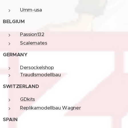
Umm-usa
BELGIUM
Passion132
Scalemates
GERMANY
Dersockelshop
Traudlsmodellbau
SWITZERLAND
GDkits
Replikamodellbau Wagner
SPAIN