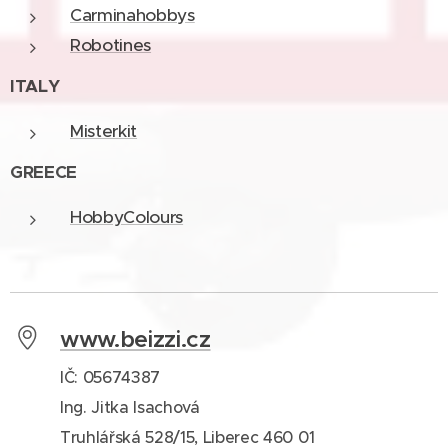
Carminahobbys
Robotines
ITALY
Misterkit
GREECE
HobbyColours
www.beizzi.cz
IČ: 05674387
Ing. Jitka Isachová
Truhlářská 528/15, Liberec 460 01